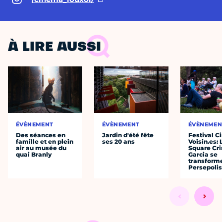
À LIRE AUSSI
ÉVÈNEMENT
ÉVÈNEMENT
ÉVÈNEMEN
Des séances en
Jardin d'été fête
Festival C
famille et en plein
ses 20 ans
Voisin.es: 
air au musée du
Square Cri
quai Branly
Garcia se
transform
Persepolis