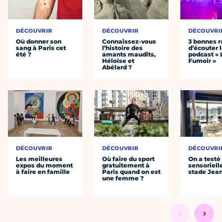
DÉCOUVRIR
DÉCOUVRIR
DÉCOUVRI
Où donner son
Connaissez-vous
3 bonnes r
sang à Paris cet
l’histoire des
d’écouter 
été ?
amants maudits,
podcast « 
Héloïse et
Fumoir »
Abélard ?
DÉCOUVRIR
DÉCOUVRIR
DÉCOUVRI
Les meilleures
Où faire du sport
On a testé 
expos du moment
gratuitement à
sensoriell
à faire en famille
Paris quand on est
stade Jea
une femme ?