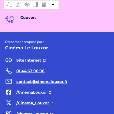
Couvert
Évènement proposé par :
Cinéma Le Louxor
Site Internet
01 44 63 96 96
contact@cinemalouxor.fr
/CinemaLouxor
/Cinema_Louxor
/cinema_louxor/