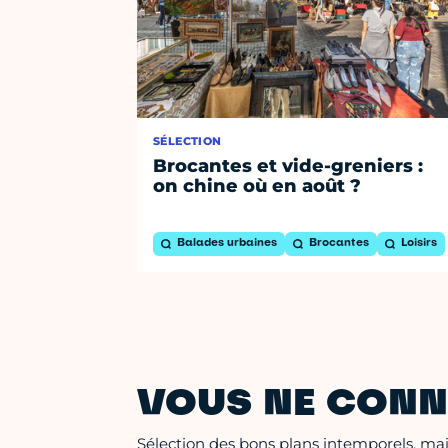
SÉLECTION
Brocantes et vide-greniers :
on chine où en août ?
Balades urbaines
Brocantes
Loisirs
VOUS NE CONN
Sélection des bons plans intemporels, mais