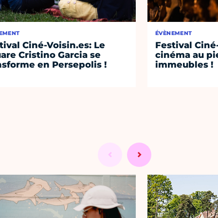
EMENT
ÉVÈNEMENT
tival Ciné-Voisin.es: Le
Festival Ciné
are Cristino Garcia se
cinéma au pi
nsforme en Persepolis !
immeubles !