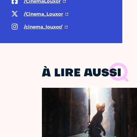
/CinemaLouxor
/Cinema_Louxor
/cinema_louxor/
À LIRE AUSSI