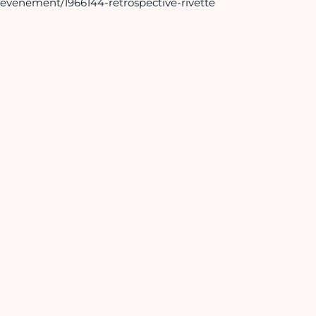
fr/evenement/1966144-retrospective-rivette