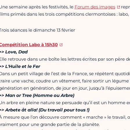
Une semaine après les festivités, le
Forum des images
repr
films primés dans les trois compétitions clermontoises : labo, 
Trois séances le dimanche 13 février
Compétition Labo à 15h30
>> Love, Dad
Elle retrouve dans une boîte les lettres écrites par son père d
>> L'Huile et le Fer
Dans un petit village de l’est de la France, se répètent quo
traire une vache, coudre un vêtement, faire sortir un légume
génération en génération, de jour en jour, jusqu’à l’épuiseme
>> Man or Tree (Homme ou Arbre)
Un arbre en pleine nature se persuade qu’il est un homme en 
>> Arbete åt alla! (Du travail pour tous !)
À mesure que l’on découvre comment « marche » le travail, o
vraiment pour une grande partie de la planète.