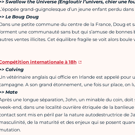
>> Swallow the Universe (Engloutir l’univers, chier une fo
L’épopée grand-guignolesque d’un jeune enfant perdu dans 
>> Le Boug Doug
Dans une petite commune du centre de la France, Doug et sa
forment une communauté sans but qui s’amuse de bonnes bla
autres ventes illicites. Cet équilibre fragile se voit alors boul
Compétition internationale à 18h
>> Calving
Un vétérinaire anglais qui officie en Irlande est appelé pour 
campagne. A son grand étonnement, une fois sur place, on lui
>> Mate
Après une longue séparation, John, un minable du coin, doit 
week-end, dans une localité ouvrière étriquée de la banlieue d
contact sont mis en péril par la nature autodestructrice de J
masculinité, de la maturité et des enjeux qui se posent quan
mutation.