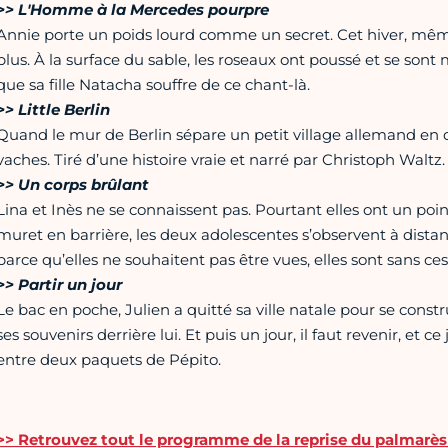
>> L'Homme à la Mercedes pourpre
Annie porte un poids lourd comme un secret. Cet hiver, même 
plus. À la surface du sable, les roseaux ont poussé et se sont 
que sa fille Natacha souffre de ce chant-là.
>> Little Berlin
Quand le mur de Berlin sépare un petit village allemand en d
vaches. Tiré d’une histoire vraie et narré par Christoph Waltz.
>> Un corps brûlant
Lina et Inès ne se connaissent pas. Pourtant elles ont un poin
muret en barrière, les deux adolescentes s’observent à distanc
parce qu’elles ne souhaitent pas être vues, elles sont sans c
>> Partir un jour
Le bac en poche, Julien a quitté sa ville natale pour se constru
ses souvenirs derrière lui. Et puis un jour, il faut revenir, et c
entre deux paquets de Pépito.
>> Retrouvez tout le programme de la reprise du palmarès