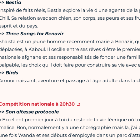
>> Bestia
Inspiré de faits réels, Bestia explore la vie d'une agente de la
Chili. Sa relation avec son chien, son corps, ses peurs et ses f
esprit et du pays.
>> Three Songs for Benazir
Shaista est un jeune homme récemment marié à Benazir, qu
déplacées, à Kaboul. Il oscille entre ses rêves d'être le premie
nationale afghane et ses responsabilités de fonder une fami
palpable, les choix qu'il doit faire pour construire sa vie avec
>> Birds
Amour naissant, aventure et passage à l'âge adulte dans la ch
Compétition nationale à 20h30
>> Son altesse protocole
« Excellent premier jour à toi du reste de ta vie féerique où
malice. Bon, normalement y a une chorégraphie mais là, j’ai pa
une fois Wanda et ses débuts d’employée dans un parc d’attr