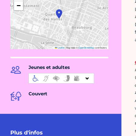
−
Leaflet
|
Map data ©
OpenStreetMap
contributors
Jeunes et adultes
Couvert
Plus d'infos