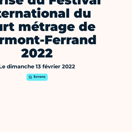
rise du Festival
ternational du
urt métrage de
rmont-Ferrand
2022
Le dimanche 13 février 2022
Ecrans