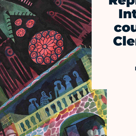
Rep
In
co
Cle