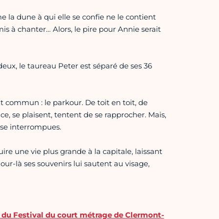
la dune à qui elle se confie ne le contient
mis à chanter… Alors, le pire pour Annie serait
eux, le taureau Peter est séparé de ses 36
t commun : le parkour. De toit en toit, de
e, se plaisent, tentent de se rapprocher. Mais,
esse interrompues.
ire une vie plus grande à la capitale, laissant
e jour-là ses souvenirs lui sautent au visage,
 du Festival du court métrage de Clermont-