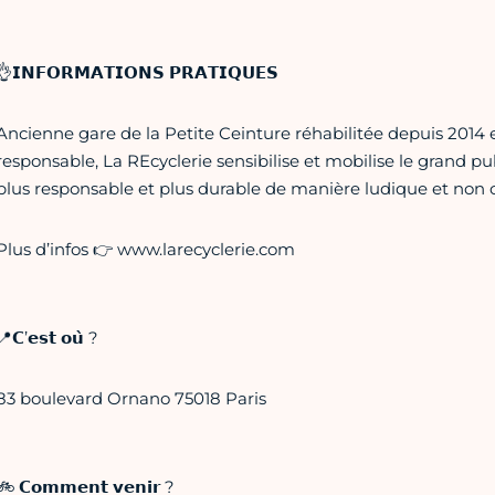
👌𝗜𝗡𝗙𝗢𝗥𝗠𝗔𝗧𝗜𝗢𝗡𝗦 𝗣𝗥𝗔𝗧𝗜𝗤𝗨𝗘𝗦
Ancienne gare de la Petite Ceinture réhabilitée depuis 2014 
responsable, La REcyclerie sensibilise et mobilise le grand pu
plus responsable et plus durable de manière ludique et non c
Plus d’infos 👉 www.larecyclerie.com
📍𝗖’𝗲𝘀𝘁 𝗼𝘂̀ ?
83 boulevard Ornano 75018 Paris
🚲 𝗖𝗼𝗺𝗺𝗲𝗻𝘁 𝘃𝗲𝗻𝗶𝗿 ?