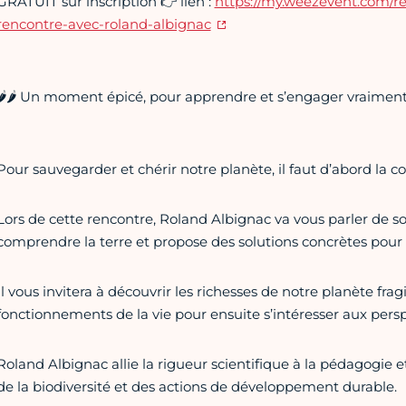
GRATUIT sur inscription 👉 lien :
https://my.weezevent.com/ren
rencontre-avec-roland-albignac
🌶🌶 Un moment épicé, pour apprendre et s’engager vraiment
Pour sauvegarder et chérir notre planète, il faut d’abord la c
Lors de cette rencontre, Roland Albignac va vous parler de son 
comprendre la terre et propose des solutions concrètes pour 
Il vous invitera à découvrir les richesses de notre planète frag
fonctionnements de la vie pour ensuite s’intéresser aux pers
Roland Albignac allie la rigueur scientifique à la pédagogie 
de la biodiversité et des actions de développement durable.