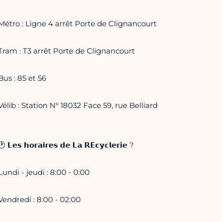
Métro : Ligne 4 arrêt Porte de Clignancourt
Tram : T3 arrêt Porte de Clignancourt
Bus : 85 et 56
Vélib : Station N° 18032 Face 59, rue Belliard
🕐 𝗟𝗲𝘀 𝗵𝗼𝗿𝗮𝗶𝗿𝗲𝘀 𝗱𝗲 𝗟𝗮 𝗥𝗘𝗰𝘆𝗰𝗹𝗲𝗿𝗶𝗲 ?
Lundi - jeudi : 8:00 - 0:00
Vendredi : 8:00 - 02:00