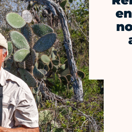
Ren
en
no