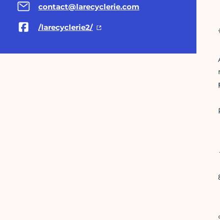
contact@larecyclerie.com
/larecyclerie2/