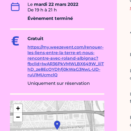
Le
mardi 22 mars 2022
De 19 h à 21 h
Évènement terminé
Gratuit
https://my.weezevent.com/renouer-
les-liens-entre-la-terre-et-nous-
rencontre-avec-roland-albignac?
fbclid=IwAR36PkVMWLBX649W_iiiT
hD_ze8EcOYDhfj0kWaG3NwL-UD-
ruU1MUcmclQ
Uniquement sur réservation
+
−