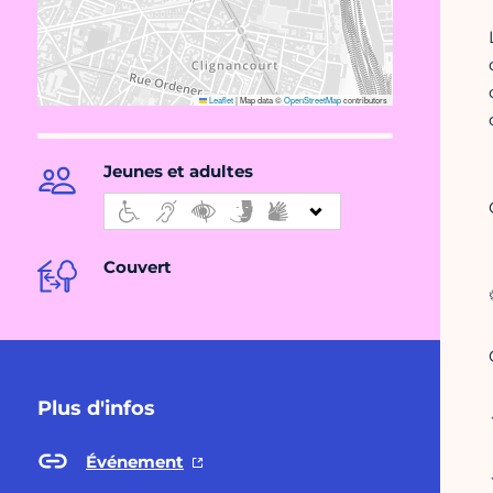
Leaflet
|
Map data ©
OpenStreetMap
contributors
Jeunes et adultes
Couvert
Plus d'infos
Événement