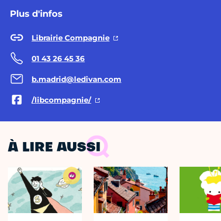
Plus d'infos
Librairie Compagnie
01 43 26 45 36
b.madrid@ledivan.com
/libcompagnie/
À LIRE AUSSI