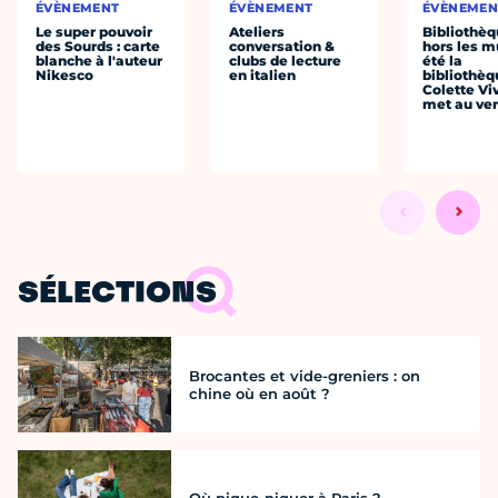
ÉVÈNEMENT
ÉVÈNEMENT
ÉVÈNEMEN
Le super pouvoir
Ateliers
Bibliothè
des Sourds : carte
conversation &
hors les mu
blanche à l'auteur
clubs de lecture
été la
Nikesco
en italien
bibliothèq
Colette Viv
met au vert
SÉLECTIONS
Brocantes et vide-greniers : on
chine où en août ?