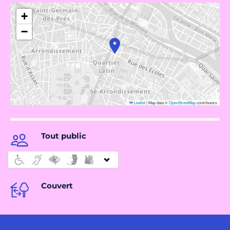
+
−
Leaflet
|
Map data ©
OpenStreetMap
contributors
Tout public
Couvert