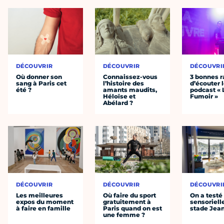
DÉCOUVRIR
DÉCOUVRIR
DÉCOUVRI
Où donner son
Connaissez-vous
3 bonnes r
sang à Paris cet
l’histoire des
d’écouter 
été ?
amants maudits,
podcast « 
Héloïse et
Fumoir »
Abélard ?
DÉCOUVRIR
DÉCOUVRIR
DÉCOUVRI
Les meilleures
Où faire du sport
On a testé 
expos du moment
gratuitement à
sensoriell
à faire en famille
Paris quand on est
stade Jea
une femme ?