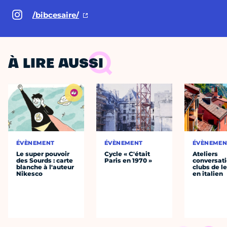
/bibcesaire/
À LIRE AUSSI
ÉVÈNEMENT
ÉVÈNEMENT
ÉVÈNEMEN
Le super pouvoir
Cycle « C'était
Ateliers
des Sourds : carte
Paris en 1970 »
conversati
blanche à l'auteur
clubs de l
Nikesco
en italien