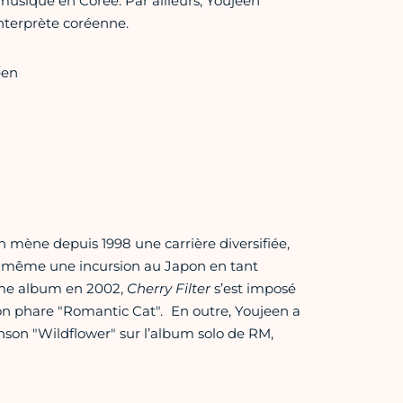
musique en Corée. Par ailleurs, Youjeen
interprète coréenne.
éen
n mène depuis 1998 une carrière diversifiée,
vec même une incursion au Japon en tant
ème album en 2002,
Cherry Filter
s’est imposé
n phare "Romantic Cat". En outre, Youjeen a
nson "Wildflower" sur l’album solo de RM,