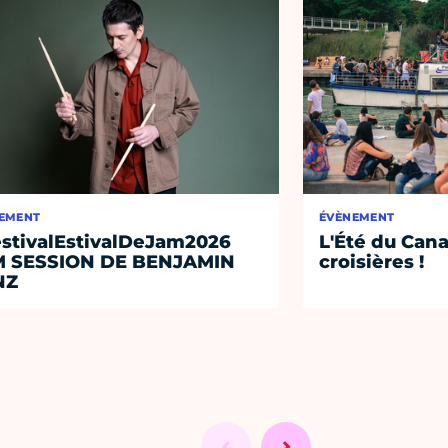
EMENT
ÉVÈNEMENT
stivalEstivalDeJam2026
L'Été du Cana
M SESSION DE BENJAMIN
croisières !
NZ