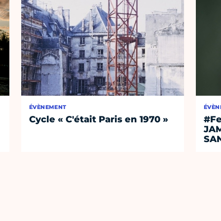
ÉVÈNEMENT
ÉVÈN
Cycle « C'était Paris en 1970 »
#Fe
JA
SA