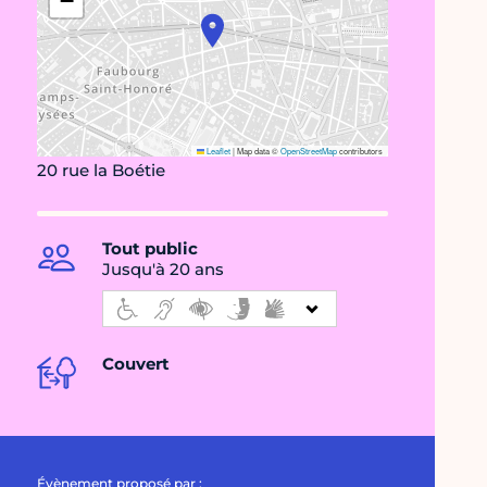
−
Leaflet
|
Map data ©
OpenStreetMap
contributors
20 rue la Boétie
Tout public
Jusqu'à 20 ans
Couvert
Évènement proposé par :