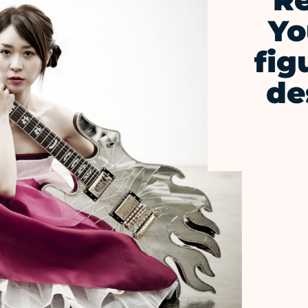
Re
Yo
fig
de