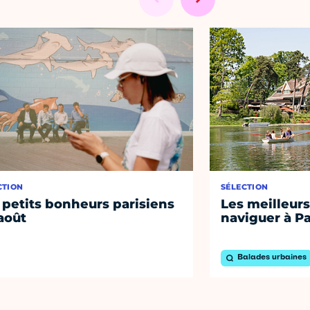
CTION
SÉLECTION
 petits bonheurs parisiens
Les meilleurs
août
naviguer à Pa
Balades urbaines