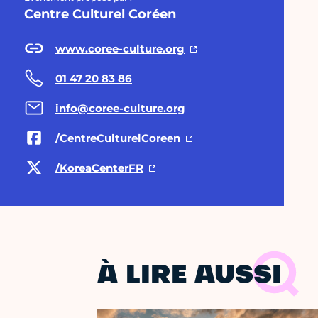
Centre Culturel Coréen
www.coree-culture.org
01 47 20 83 86
info@coree-culture.org
/CentreCulturelCoreen
/KoreaCenterFR
À LIRE AUSSI