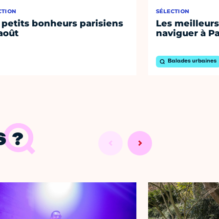
CTION
SÉLECTION
 petits bonheurs parisiens
Les meilleurs
août
naviguer à Pa
Balades urbaines
 ?