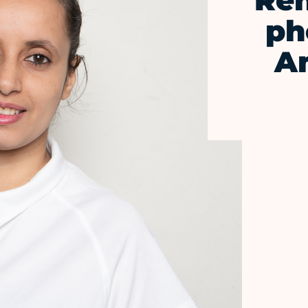
Ren
ph
Am