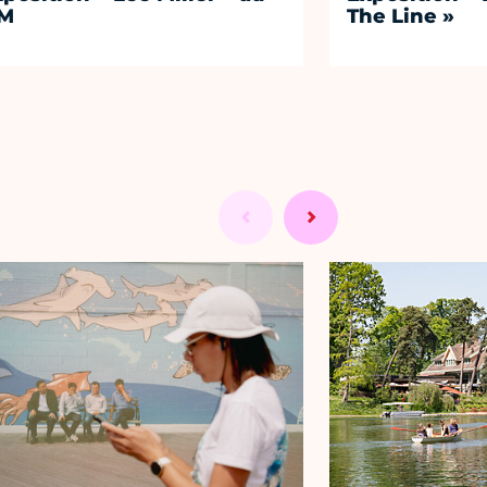
M
The Line »