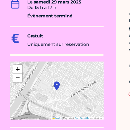
Le
samedi 29 mars 2025
De 15 h à 17 h
Évènement terminé
Gratuit
Uniquement sur réservation
+
−
Leaflet
|
Map data ©
OpenStreetMap
contributors