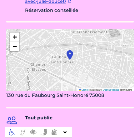
avec-julie-doucet/
Réservation conseillée
+
−
Leaflet
|
Map data ©
OpenStreetMap
contributors
130 rue du Faubourg Saint-Honoré 75008
Tout public