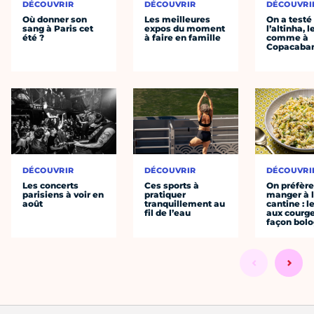
DÉCOUVRIR
DÉCOUVRIR
DÉCOUVRI
Où donner son
Les meilleures
On a testé
sang à Paris cet
expos du moment
l’altinha, l
été ?
à faire en famille
comme à
Copacaba
DÉCOUVRIR
DÉCOUVRIR
DÉCOUVRI
Les concerts
Ces sports à
On préfèr
parisiens à voir en
pratiquer
manger à 
août
tranquillement au
cantine : l
fil de l’eau
aux courge
façon bol