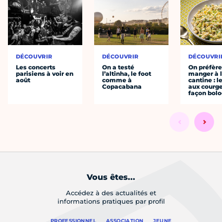
DÉCOUVRIR
DÉCOUVRIR
DÉCOUVRI
Les concerts
On a testé
On préfèr
parisiens à voir en
l’altinha, le foot
manger à 
août
comme à
cantine : l
Copacabana
aux courge
façon bol
Vous êtes...
Accédez à des actualités et
informations pratiques par profil
PROFESSIONNEL
ASSOCIATION
JEUNE