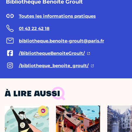
Bibliothèque Benoîte Groult
Toutes les informations pratiques
01 43 22 42 18
bibliotheque.benoite-groult@paris.fr
/BibliothequeBenoiteGroult/
/bibliotheque_benoite_groult/
À LIRE AUSSI