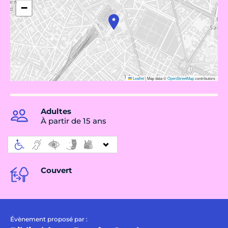
−
Leaflet
|
Map data ©
OpenStreetMap
contributors
Adultes
À partir de 15 ans
Couvert
Évènement proposé par :