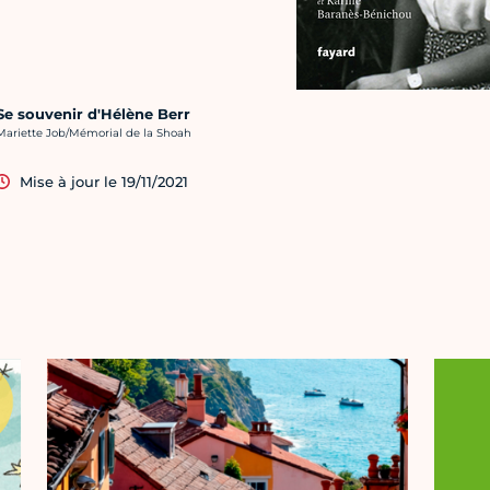
Se souvenir d'Hélène Berr
rédit photo :
Mariette Job/Mémorial de la Shoah
Mise à jour le 19/11/2021