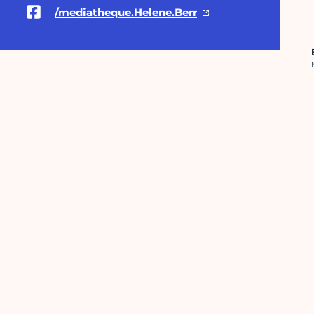
/mediatheque.Helene.Berr
C