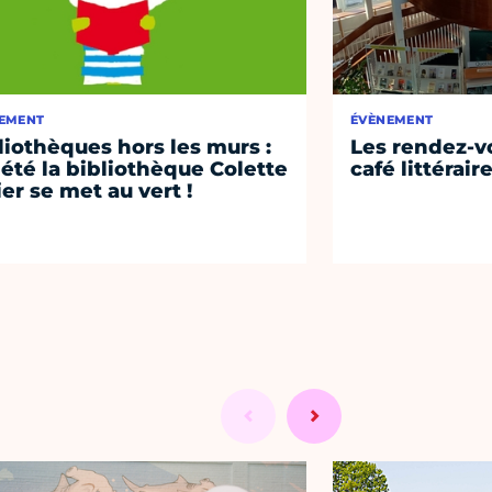
EMENT
ÉVÈNEMENT
liothèques hors les murs :
Les rendez-vo
 été la bibliothèque Colette
café littérair
ier se met au vert !