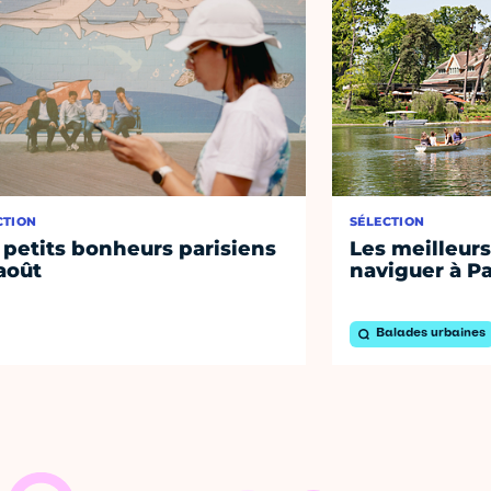
CTION
SÉLECTION
 petits bonheurs parisiens
Les meilleurs
août
naviguer à Pa
Balades urbaines