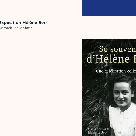
Exposition Hélène Berr
rédit photo :
Mémorial de la Shoah