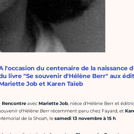
A l'occasion du centenaire de la naissance d
du livre "Se souvenir d'Hélène Berr" aux édi
Mariette Job et Karen Taïeb
-
Rencontre
avec
Mariette Job
, nièce d'Hélène Berr et éditr
souvenir d'Hélène Berr
récemment paru chez Fayard, et
Kar
Mémorial de la Shoah, le
samedi 13 novembre à 15 h