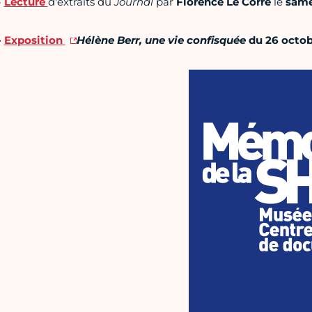
-
Lecture
d'extraits du
Journal
par
Florence Le Corre
le
same
-
Exposition
Hélène Berr, une vie confisquée
du 26 octo