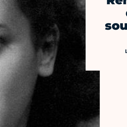
Re
sou