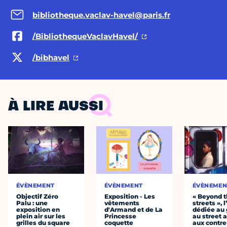
bibliotheque.vaclav-havel@paris.fr
/BibliothequeVaclavHavel/
/bibhavel
À LIRE AUSSI
ÉVÈNEMENT
ÉVÈNEMENT
ÉVÈNEMEN
Objectif Zéro
Exposition - Les
« Beyond 
Palu : une
vêtements
streets », 
exposition en
d'Armand et de La
dédiée au g
plein air sur les
Princesse
au street a
grilles du square
coquette
aux contre