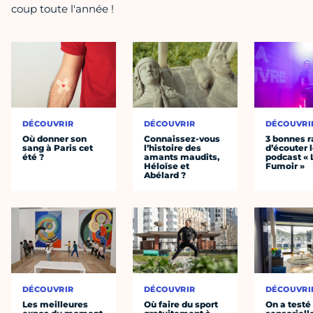
coup toute l'année !
DÉCOUVRIR
DÉCOUVRIR
DÉCOUVRI
Où donner son
Connaissez-vous
3 bonnes r
sang à Paris cet
l’histoire des
d’écouter 
été ?
amants maudits,
podcast « 
Héloïse et
Fumoir »
Abélard ?
DÉCOUVRIR
DÉCOUVRIR
DÉCOUVRI
Les meilleures
Où faire du sport
On a testé 