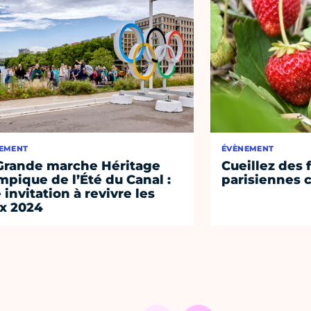
EMENT
ÉVÈNEMENT
Grande marche Héritage
Cueillez des 
mpique de l’Été du Canal :
parisiennes c
 invitation à revivre les
x 2024