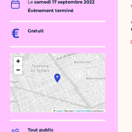
Le
samedi 17 septembre 2022
Évènement terminé
Gratuit
+
−
Leaflet
|
Map data ©
OpenStreetMap
contributors
Tout public