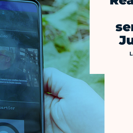
Réa
se
J
L