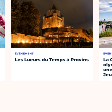
ÉVÈNEMENT
ÉVÈN
Les Lueurs du Temps à Provins
La 
oly
une
Jeu