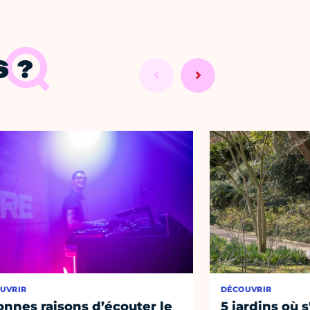
 ?
UVRIR
DÉCOUVRIR
onnes raisons d’écouter le
5 jardins où s