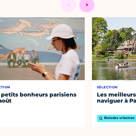
CTION
SÉLECTION
 petits bonheurs parisiens
Les meilleurs
août
naviguer à Pa
Balades urbaines