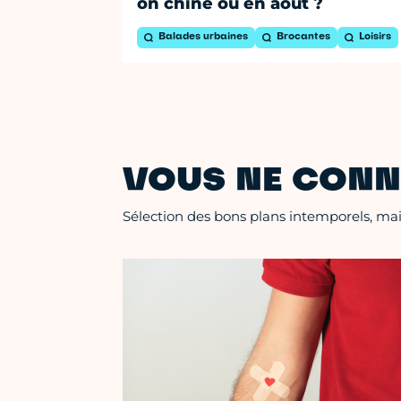
on chine où en août ?
Balades urbaines
Brocantes
Loisirs
VOUS NE CONN
Sélection des bons plans intemporels, mais