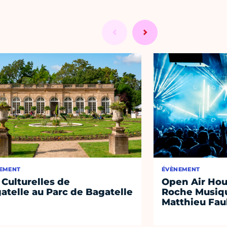
EMENT
ÉVÈNEMENT
 Culturelles de
Open Air Hou
atelle au Parc de Bagatelle
Roche Musiqu
Matthieu Fa