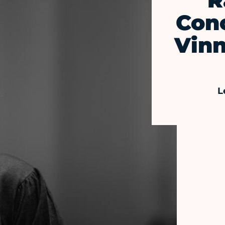
R
Conc
Vinn
L