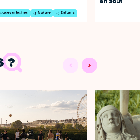
en août
alades urbaines
Nature
Enfants
 ?