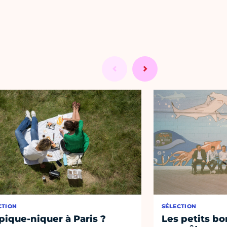
CTION
SÉLECTION
pique-niquer à Paris ?
Les petits bo