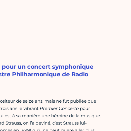
e pour un concert symphonique
estre Philharmonique de Radio
iteur de seize ans, mais ne fut publiée que
rois ans le vibrant
Premier Concerto
pour
ui est à sa manière une héroïne de la musique.
rauss, on l’a deviné, c’est Strauss lui-
mes en 1899) qu’il ne peut guère aller plus