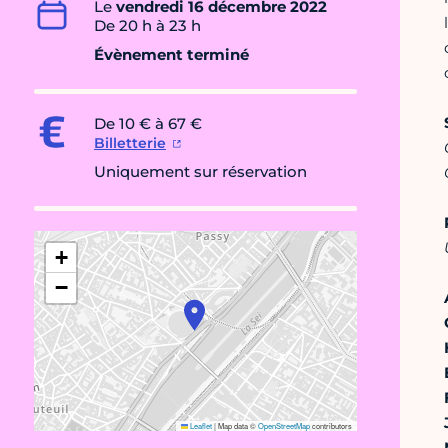
Le
vendredi 16 décembre 2022
De 20 h à 23 h
Évènement terminé
De 10 € à 67 €
Billetterie
Uniquement sur réservation
+
−
Leaflet
|
Map data ©
OpenStreetMap
contributors