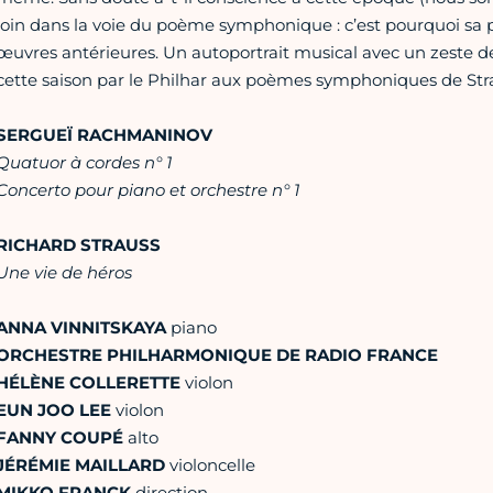
loin dans la voie du poème symphonique : c’est pourquoi sa p
œuvres antérieures. Un autoportrait musical avec un zeste de 
cette saison par le Philhar aux poèmes symphoniques de Str
SERGUEÏ RACHMANINOV
Quatuor à cordes n° 1
Concerto pour piano et orchestre n° 1
RICHARD STRAUSS
Une vie de héros
ANNA VINNITSKAYA
piano
ORCHESTRE PHILHARMONIQUE DE RADIO FRANCE
HÉLÈNE COLLERETTE
violon
EUN JOO LEE
violon
FANNY COUPÉ
alto
JÉRÉMIE MAILLARD
violoncelle
MIKKO FRANCK
direction