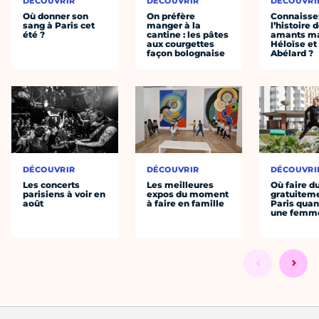
DÉCOUVRIR
DÉCOUVRIR
DÉCOUVRI
Où donner son
On préfère
Connaisse
sang à Paris cet
manger à la
l’histoire 
été ?
cantine : les pâtes
amants ma
aux courgettes
Héloïse et
façon bolognaise
Abélard ?
DÉCOUVRIR
DÉCOUVRIR
DÉCOUVRI
Les concerts
Les meilleures
Où faire d
parisiens à voir en
expos du moment
gratuitem
août
à faire en famille
Paris quan
une femm