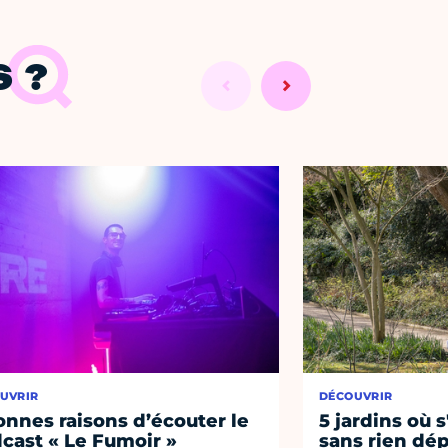
 ?
UVRIR
DÉCOUVRIR
onnes raisons d’écouter le
5 jardins où s
cast « Le Fumoir »
sans rien dép