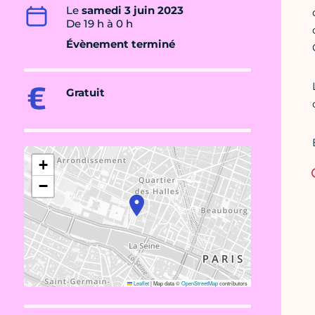
Le
samedi 3 juin 2023
De 19 h à 0 h
Évènement terminé
Gratuit
+
−
Leaflet
|
Map data ©
OpenStreetMap
contributors