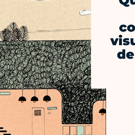
Qu
c
vis
de