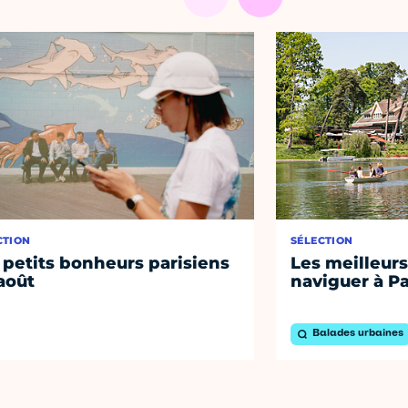
CTION
SÉLECTION
 petits bonheurs parisiens
Les meilleurs
août
naviguer à Pa
Balades urbaines