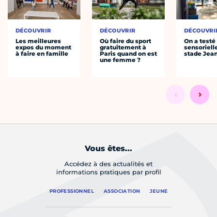
DÉCOUVRIR
DÉCOUVRIR
DÉCOUVRI
Les meilleures
Où faire du sport
On a testé 
expos du moment
gratuitement à
sensoriell
à faire en famille
Paris quand on est
stade Jea
une femme ?
Vous êtes...
Accédez à des actualités et
informations pratiques par profil
PROFESSIONNEL
ASSOCIATION
JEUNE