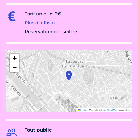
Tarif unique: 6€
Plus d'infos
Réservation conseillée
+
−
Leaflet
|
Map data ©
OpenStreetMap
contributors
Tout public