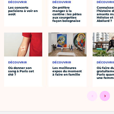
DÉCOUVRIR
DÉCOUVRIR
DÉCOUVRI
Les concerts
On préfère
Connaisse
parisiens à voir en
manger à la
l’histoire 
août
cantine : les pâtes
amants ma
aux courgettes
Héloïse et
façon bolognaise
Abélard ?
DÉCOUVRIR
DÉCOUVRIR
DÉCOUVRI
Où donner son
Les meilleures
Où faire d
sang à Paris cet
expos du moment
gratuitem
été ?
à faire en famille
Paris quan
une femm