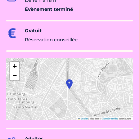
De 16 h à 18 h
Évènement terminé
Gratuit
Réservation conseillée
+
−
Leaflet
|
Map data ©
OpenStreetMap
contributors
Adultes