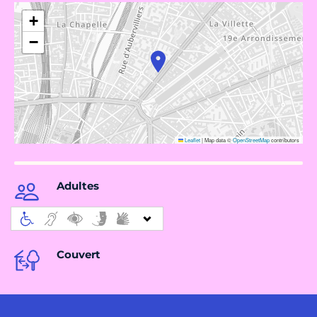
+
−
Leaflet
|
Map data ©
OpenStreetMap
contributors
Adultes
Couvert