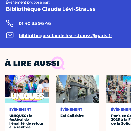
Évènement proposé par :
Bibliothèque Claude Lévi-Strauss
01 40 35 96 46
bibliotheque.claude.levi-strauss@paris.fr
À LIRE AUSSI
ÉVÈNEMENT
ÉVÈNEMENT
ÉVÈNEMEN
UNIQUES : le
Eté Solidaire
Paris en S
festival de
2026 à la 
l’égalité, de retour
de la Solid
à la rentrée !