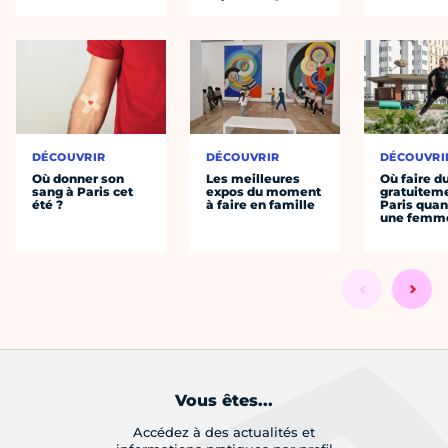
DÉCOUVRIR
DÉCOUVRIR
DÉCOUVRI
Où donner son
Les meilleures
Où faire d
sang à Paris cet
expos du moment
gratuitem
été ?
à faire en famille
Paris quan
une femm
Vous êtes...
Accédez à des actualités et