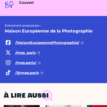
Couvert
Évènement proposé par :
Maison Européenne de la Photographie
/MaisonEuropeennePhotographie/
/mep_paris
/mep.paris/
/@mep.paris
À LIRE AUSSI