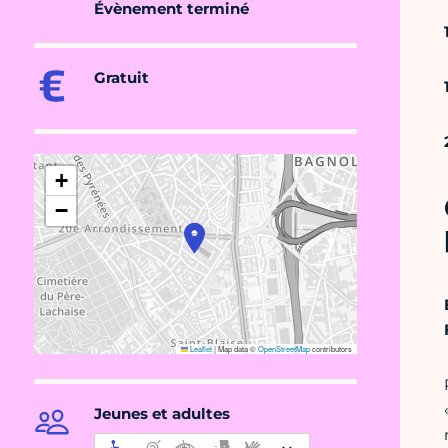
Évènement terminé
Gratuit
+
−
Leaflet
|
Map data ©
OpenStreetMap
contributors
Jeunes et adultes