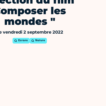
ection du film "
omposer les
mondes "
e vendredi 2 septembre 2022
Ecrans
Nature