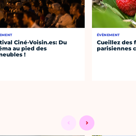
EMENT
ÉVÈNEMENT
tival Ciné-Voisin.es: Du
Cueillez des 
éma au pied des
parisiennes c
eubles !