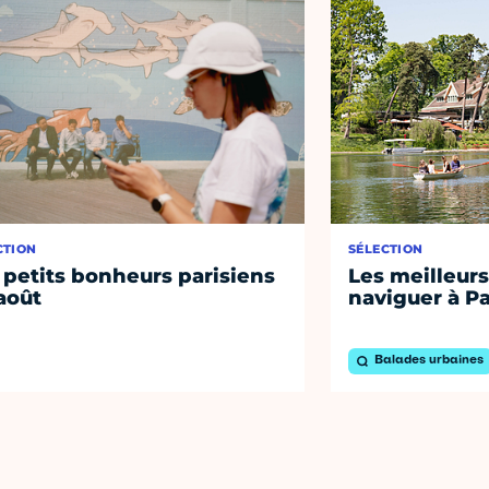
CTION
SÉLECTION
 petits bonheurs parisiens
Les meilleurs
août
naviguer à Pa
Balades urbaines