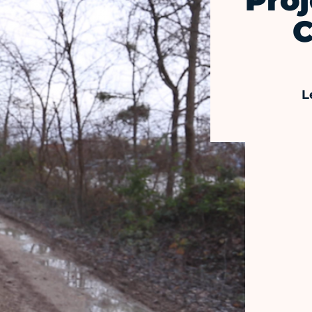
Proj
C
L