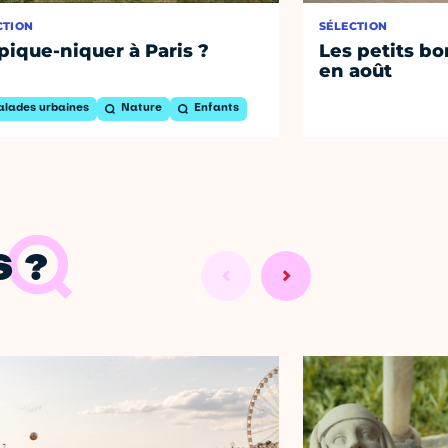
CTION
SÉLECTION
pique-niquer à Paris ?
Les petits bo
en août
alades urbaines
Nature
Enfants
 ?