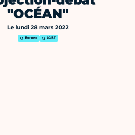
ojection-débat
"OCÉAN"
Le lundi 28 mars 2022
Ecrans
LGBT