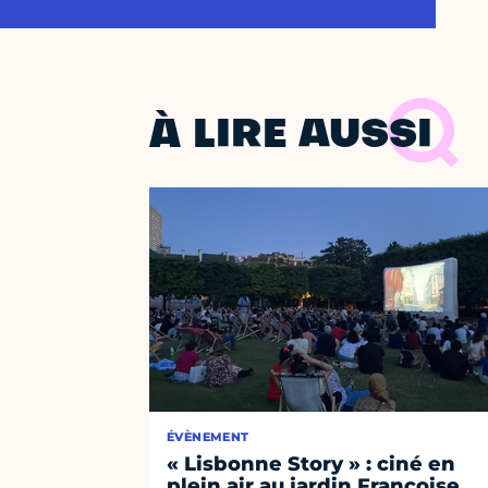
À LIRE AUSSI
ÉVÈNEMENT
« Lisbonne Story » : ciné en
plein air au jardin Françoise