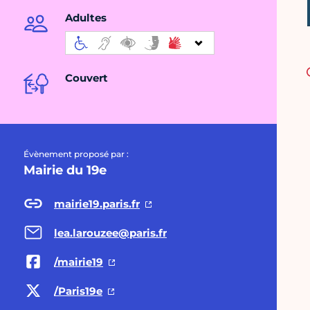
Adultes
Couvert
Évènement proposé par :
Mairie du 19e
mairie19.paris.fr
lea.larouzee@paris.fr
/mairie19
/Paris19e