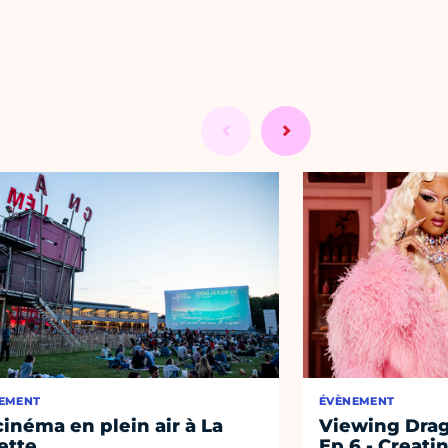
EMENT
ÉVÈNEMENT
cinéma en plein air à La
Viewing Drag
lette
Ep.6 - Creati