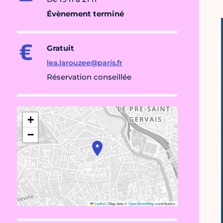
Évènement terminé
Gratuit
lea.larouzee@paris.fr
Réservation conseillée
+
−
Leaflet
|
Map data ©
OpenStreetMap
contributors