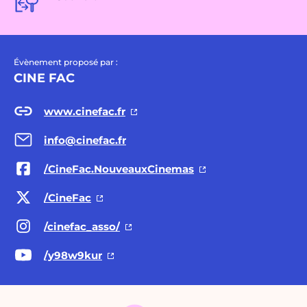
Évènement proposé par :
CINE FAC
www.cinefac.fr
info@cinefac.fr
/CineFac.NouveauxCinemas
/CineFac
/cinefac_asso/
/y98w9kur