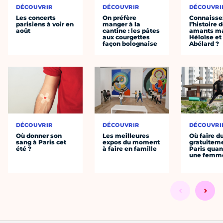
DÉCOUVRIR
DÉCOUVRIR
DÉCOUVRI
Les concerts
On préfère
Connaisse
parisiens à voir en
manger à la
l’histoire 
août
cantine : les pâtes
amants ma
aux courgettes
Héloïse et
façon bolognaise
Abélard ?
DÉCOUVRIR
DÉCOUVRIR
DÉCOUVRI
Où donner son
Les meilleures
Où faire d
sang à Paris cet
expos du moment
gratuitem
été ?
à faire en famille
Paris quan
une femm