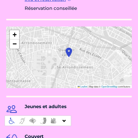
Réservation conseillée
+
−
Leaflet
|
Map data ©
OpenStreetMap
contributors
Jeunes et adultes
Couvert