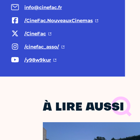
info@cinefac.fr
/CineFac.NouveauxCinemas
/CineFac
/cinefac_asso/
/y98w9kur
À LIRE AUSSI