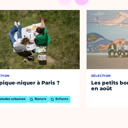
CTION
SÉLECTION
pique-niquer à Paris ?
Les petits bo
en août
alades urbaines
Nature
Enfants