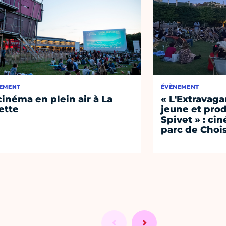
EMENT
ÉVÈNEMENT
cinéma en plein air à La
« L'Extravag
lette
jeune et prod
Spivet » : cin
parc de Choi