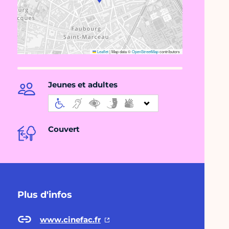
Leaflet
|
Map data ©
OpenStreetMap
contributors
Jeunes et adultes
Couvert
Plus d'infos
www.cinefac.fr