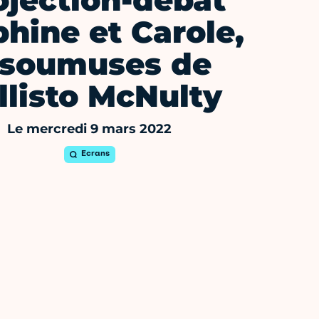
ojection-débat
hine et Carole,
nsoumuses de
llisto McNulty
Le mercredi 9 mars 2022
Ecrans