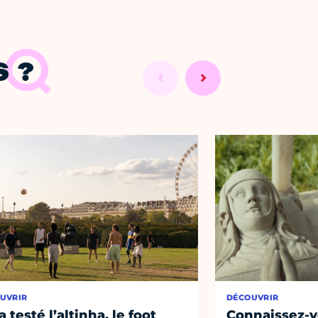
 ?
UVRIR
DÉCOUVRIR
a testé l’altinha, le foot
Connaissez-vo