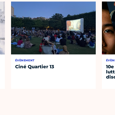
ÉVÈNEMENT
ÉVÈN
Ciné Quartier 13
10e
lut
dis