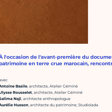
À l'occasion de l'avant-première du document
patrimoine en terre crue marocain, rencontre
avec
Antoine Basile
, architecte, Atelier Géminé
Ulysse Rousselet
, architecte, Atelier Géminé
Salima Naji
, architecte anthropologue
Aurélie Husson
, architecte du patrimoine, Studiolada