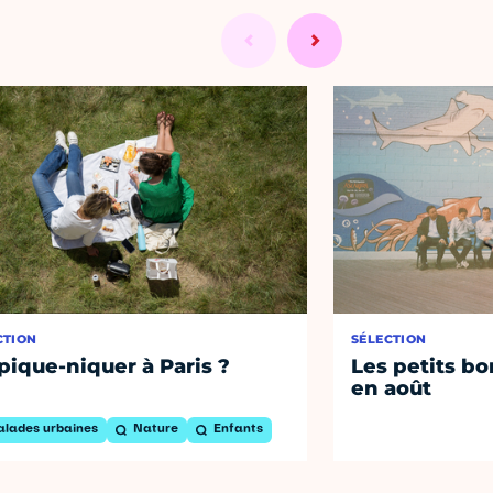
CTION
SÉLECTION
pique-niquer à Paris ?
Les petits bo
en août
alades urbaines
Nature
Enfants