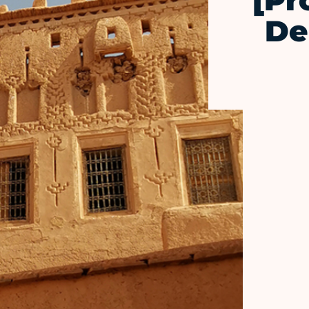
[Pr
De