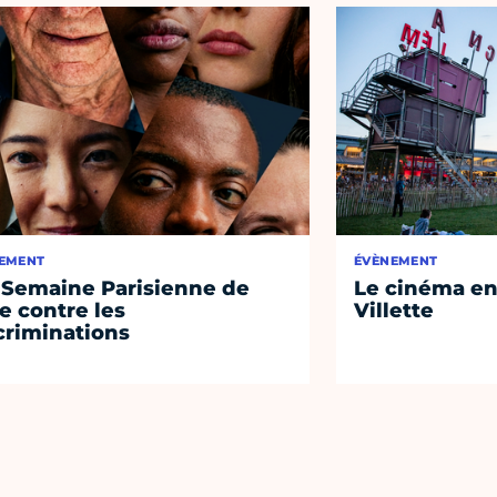
EMENT
ÉVÈNEMENT
 Semaine Parisienne de
Le cinéma en 
te contre les
Villette
criminations