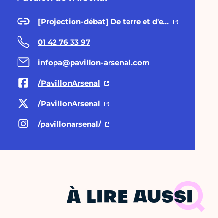
[Projection-débat] De terre et d'eau
01 42 76 33 97
infopa@pavillon-arsenal.com
/PavillonArsenal
/PavillonArsenal
/pavillonarsenal/
À LIRE AUSSI