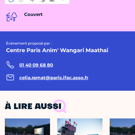
Couvert
Évènement proposé par :
Centre Paris Anim' Wangari Maathai
01 40 09 68 80
celia.ramat@paris.ifac.asso.fr
À LIRE AUSSI