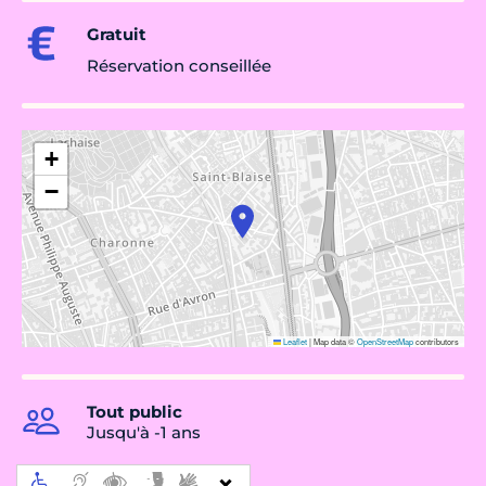
Gratuit
Réservation conseillée
+
−
Leaflet
|
Map data ©
OpenStreetMap
contributors
Tout public
Jusqu'à -1 ans