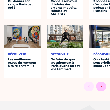
Où donner son
Connaissez-vous
3 bonnes r
sang à Paris cet
l’histoire des
d’écouter 
été ?
amants maudits,
podcast « 
Héloïse et
Fumoir »
Abélard ?
DÉCOUVRIR
DÉCOUVRIR
DÉCOUVRI
Les meilleures
Où faire du sport
On a testé 
expos du moment
gratuitement à
sensoriell
à faire en famille
Paris quand on est
stade Jea
une femme ?