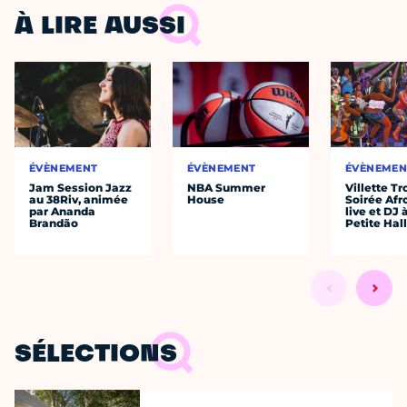
À LIRE AUSSI
ÉVÈNEMENT
ÉVÈNEMENT
ÉVÈNEMEN
Jam Session Jazz
NBA Summer
Villette Tr
au 38Riv, animée
House
Soirée Afr
par Ananda
live et DJ 
Brandão
Petite Hal
SÉLECTIONS