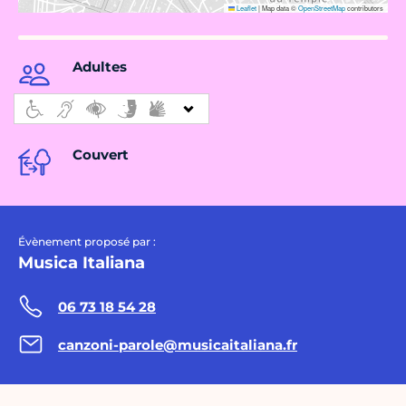
Leaflet
|
Map data ©
OpenStreetMap
contributors
Adultes
Couvert
Évènement proposé par :
Musica Italiana
06 73 18 54 28
canzoni-parole@musicaitaliana.fr