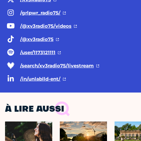
/grlpwr_radio75/
/@xv3radio75
/videos
/@xv3radio75
/user/1173121111
/search/xv3radio75/livestream
/in/unlablld-ent/
À LIRE AUSSI