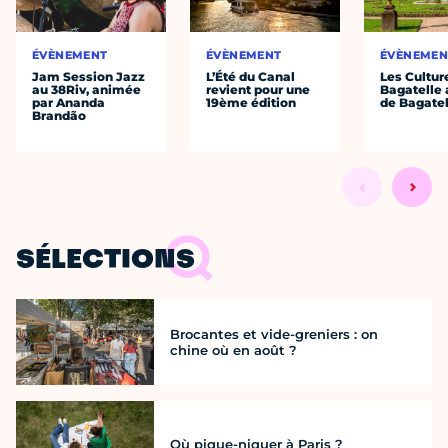
ÉVÈNEMENT
ÉVÈNEMENT
ÉVÈNEMEN
Jam Session Jazz
L’Été du Canal
Les Cultur
au 38Riv, animée
revient pour une
Bagatelle 
par Ananda
19ème édition
de Bagatel
Brandão
SÉLECTIONS
Brocantes et vide-greniers : on
chine où en août ?
Où pique-niquer à Paris ?