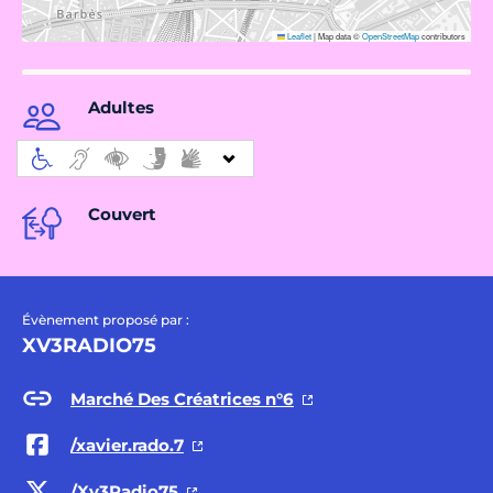
Leaflet
|
Map data ©
OpenStreetMap
contributors
Adultes
Couvert
Évènement proposé par :
XV3RADIO75
Marché Des Créatrices n°6
/xavier.rado.7
/Xv3Radio75