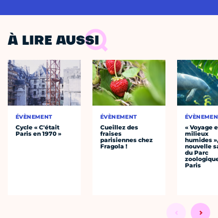
À LIRE AUSSI
ÉVÈNEMENT
ÉVÈNEMENT
ÉVÈNEMEN
Cycle « C'était
Cueillez des
« Voyage 
Paris en 1970 »
fraises
milieux
parisiennes chez
humides »,
Fragola !
nouvelle s
du Parc
zoologiqu
Paris