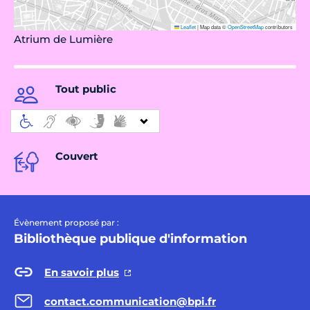
Leaflet
|
Map data ©
OpenStreetMap
contributors
Atrium de Lumière
Tout public
Couvert
Évènement proposé par :
Bibliothèque publique d'information
En savoir plus
contact.communication@bpi.fr