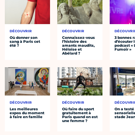
DÉCOUVRIR
DÉCOUVRIR
DÉCOUVRI
Où donner son
Connaissez-vous
3 bonnes r
sang à Paris cet
l’histoire des
d’écouter 
été ?
amants maudits,
podcast « 
Héloïse et
Fumoir »
Abélard ?
DÉCOUVRIR
DÉCOUVRIR
DÉCOUVRI
Les meilleures
Où faire du sport
On a testé 
expos du moment
gratuitement à
sensoriell
à faire en famille
Paris quand on est
stade Jea
une femme ?