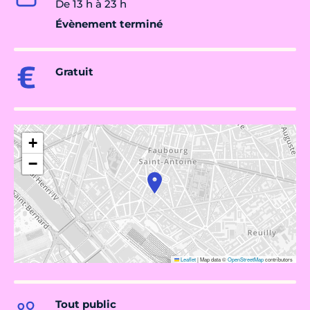
De 13 h à 23 h
Évènement terminé
Gratuit
+
−
Leaflet
|
Map data ©
OpenStreetMap
contributors
Tout public