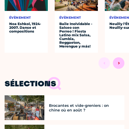
ÉVÈNEMENT
ÉVÈNEMENT
ÉVÈNEMEN
Noa Eshkol, 1924-
Baile Inolvidable -
Neuilly l'É
2007. Danse et
Salseo con
Neuilly-su
compositions
Perreo ! Fiesta
Latino mix Salsa,
Cumbia,
Reggaeton,
Merengue y más!
SÉLECTIONS
Brocantes et vide-greniers : on
chine où en août ?