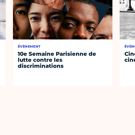
ÉVÈNEMENT
ÉVÈN
10e Semaine Parisienne de
Cin
lutte contre les
cin
discriminations