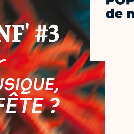
POP
de 