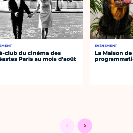
EMENT
ÉVÈNEMENT
é-club du cinéma des
La Maison de 
éastes Paris au mois d'août
programmati