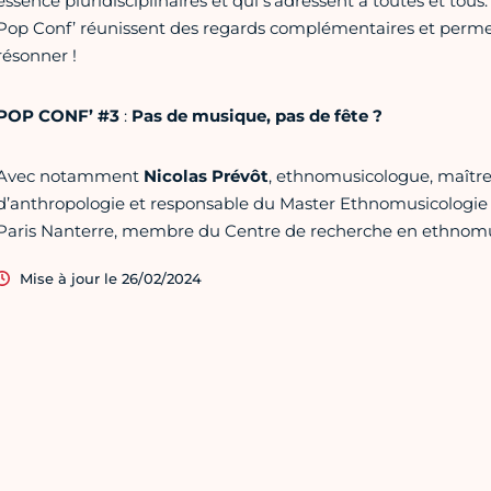
essence pluridisciplinaires et qui s’adressent à toutes et tous
Pop Conf’ réunissent des regards complémentaires et permett
résonner !
POP CONF’ #3
:
Pas de musique, pas de fête ?
Avec notamment
Nicolas Prévôt
, ethnomusicologue, maîtr
d’anthropologie et responsable du Master Ethnomusicologie e
Paris Nanterre, membre du Centre de recherche en ethnomu
Mise à jour le 26/02/2024