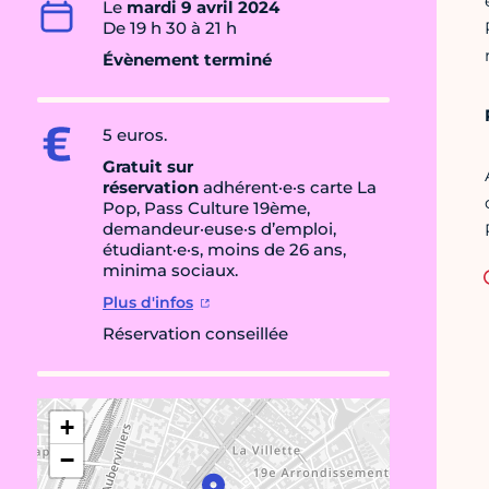
Le
mardi 9 avril 2024
De 19 h 30 à 21 h
Évènement terminé
5 euros.
Gratuit sur
réservation
adhérent·e·s carte La
Pop, Pass Culture 19ème,
demandeur·euse·s d’emploi,
étudiant·e·s, moins de 26 ans,
minima sociaux.
Plus d'infos
Réservation conseillée
+
−