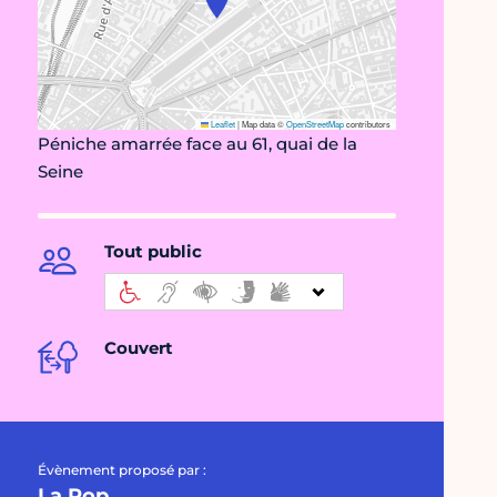
Leaflet
|
Map data ©
OpenStreetMap
contributors
Péniche amarrée face au 61, quai de la
Seine
Tout public
Couvert
Évènement proposé par :
La Pop