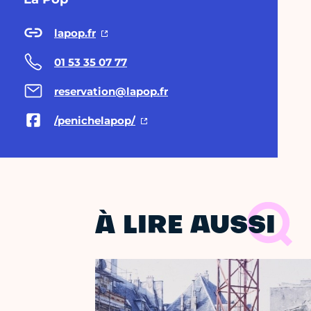
lapop.fr
01 53 35 07 77
reservation@lapop.fr
/penichelapop/
À LIRE AUSSI