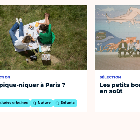
CTION
SÉLECTION
pique-niquer à Paris ?
Les petits bo
en août
alades urbaines
Nature
Enfants