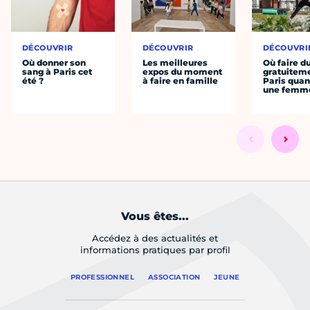
DÉCOUVRIR
DÉCOUVRIR
DÉCOUVRI
Où donner son
Les meilleures
Où faire d
sang à Paris cet
expos du moment
gratuitem
été ?
à faire en famille
Paris quan
une femm
Vous êtes...
Accédez à des actualités et
informations pratiques par profil
PROFESSIONNEL
ASSOCIATION
JEUNE