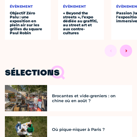
ÉVÈNEMENT
ÉVÈNEMENT
ÉVÈNEMEN
Objectif Zéro
« Beyond the
Passion J
Palu : une
streets », l’expo
l'expositio
exposition en
dédiée au graffiti,
immersiv
plein air sur les
au street art et
grilles du square
aux contre-
Paul Robin
cultures
SÉLECTIONS
Brocantes et vide-greniers : on
chine où en août ?
Où pique-niquer à Paris ?