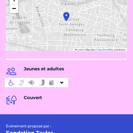
−
Leaflet
|
Map data ©
OpenStreetMap
contributors
Jeunes et adultes
Couvert
Évènement proposé par :