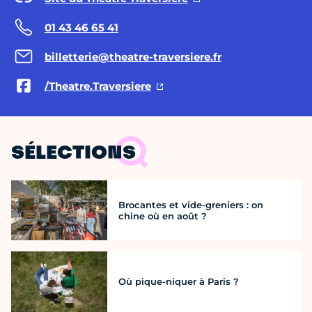
01 43 46 65 41
billetterie@theatre-traversiere.fr
/Theatre.Traversiere
SÉLECTIONS
Brocantes et vide-greniers : on
chine où en août ?
Où pique-niquer à Paris ?