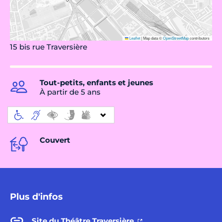
Leaflet
|
Map data ©
OpenStreetMap
contributors
15 bis rue Traversière
Tout-petits, enfants et jeunes
À partir de 5 ans
Couvert
Plus d'infos
Site du Théâtre Traversière