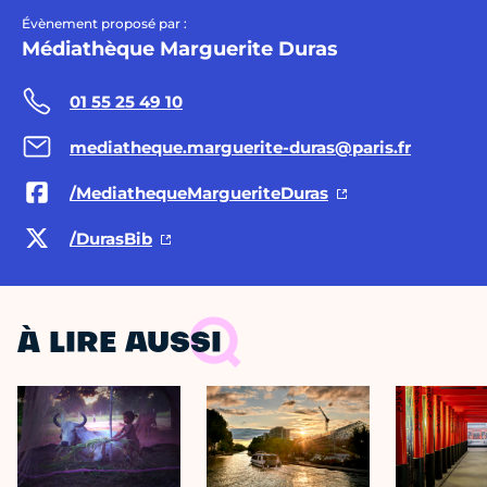
Évènement proposé par :
Médiathèque Marguerite Duras
01 55 25 49 10
mediatheque.marguerite-duras@paris.fr
/MediathequeMargueriteDuras
/DurasBib
À LIRE AUSSI