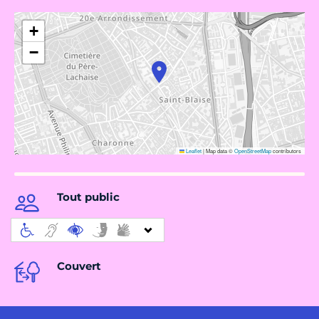
+
−
Leaflet
|
Map data ©
OpenStreetMap
contributors
Tout public
Couvert