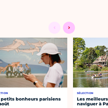
CTION
SÉLECTION
 petits bonheurs parisiens
Les meilleurs
août
naviguer à Pa