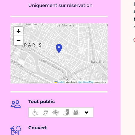
Uniquement sur réservation
+
−
Leaflet
|
Map data ©
OpenStreetMap
contributors
Tout public
Couvert