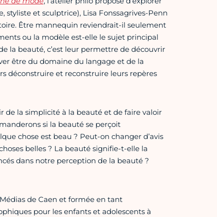
ône de mode
, l’atelier philo propose d’explorer
 styliste et sculptrice), Lisa Fonssagrives-Penn
toire. Être mannequin reviendrait-il seulement
ements ou la modèle est-elle le sujet principal
de la beauté, c’est leur permettre de découvrir
ver être du domaine du langage et de la
ors déconstruire et reconstruire leurs repères
 de la simplicité à la beauté et de faire valoir
manderons si la beauté se perçoit
que chose est beau ? Peut-on changer d’avis
oses belles ? La beauté signifie-t-elle la
cés dans notre perception de la beauté ?
t Médias de Caen et formée en tant
ophiques pour les enfants et adolescents à