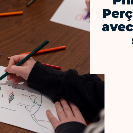
Phi
Perç
avec