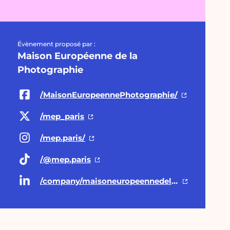
Évènement proposé par :
Maison Européenne de la
Photographie
/MaisonEuropeennePhotographie/
/mep_paris
/mep.paris/
/@mep.paris
/company/maisoneuropeennedelaphotographie