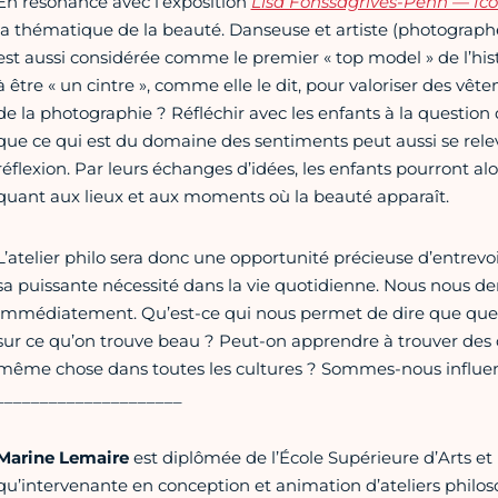
En résonance avec l’exposition
Lisa Fonssagrives-Penn — Ic
la thématique de la beauté. Danseuse et artiste (photographe,
est aussi considérée comme le premier « top model » de l’his
à être « un cintre », comme elle le dit, pour valoriser des vêt
de la photographie ? Réfléchir avec les enfants à la question 
que ce qui est du domaine des sentiments peut aussi se rele
réflexion. Par leurs échanges d’idées, les enfants pourront al
quant aux lieux et aux moments où la beauté apparaît.
L’atelier philo sera donc une opportunité précieuse d’entrevoir
sa puissante nécessité dans la vie quotidienne. Nous nous de
immédiatement. Qu’est-ce qui nous permet de dire que quel
sur ce qu’on trouve beau ? Peut-on apprendre à trouver des ch
même chose dans toutes les cultures ? Sommes-nous influen
_____________________
Marine Lemaire
est diplômée de l’École Supérieure d’Arts e
qu’intervenante en conception et animation d’ateliers philos