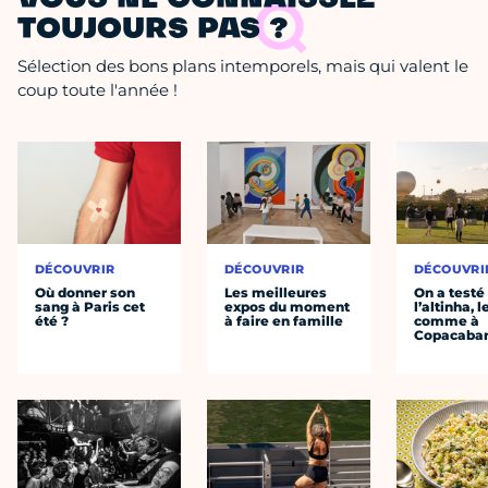
VOUS NE CONNAISSEZ
TOUJOURS PAS ?
Sélection des bons plans intemporels, mais qui valent le
coup toute l'année !
DÉCOUVRIR
DÉCOUVRIR
DÉCOUVRI
Où donner son
Les meilleures
On a testé
sang à Paris cet
expos du moment
l’altinha, l
été ?
à faire en famille
comme à
Copacaba