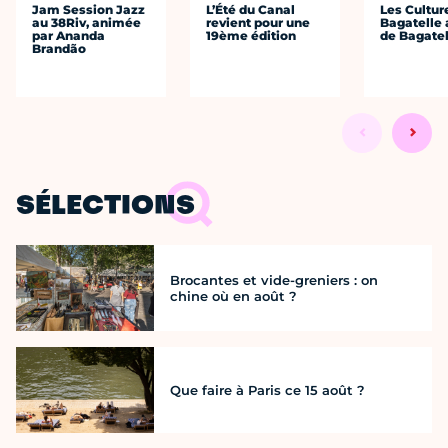
Jam Session Jazz
L’Été du Canal
Les Cultur
au 38Riv, animée
revient pour une
Bagatelle 
par Ananda
19ème édition
de Bagatel
Brandão
SÉLECTIONS
Brocantes et vide-greniers : on
chine où en août ?
Que faire à Paris ce 15 août ?