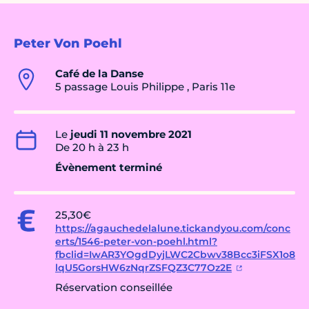
Peter Von Poehl
Café de la Danse
5 passage Louis Philippe , Paris 11e
Le
jeudi 11 novembre 2021
De 20 h à 23 h
Évènement terminé
25,30€
https://agauchedelalune.tickandyou.com/conc
erts/1546-peter-von-poehl.html?
fbclid=IwAR3YOgdDyjLWC2Cbwv38Bcc3iFSX1o8
lqU5GorsHW6zNqrZSFQZ3C77Oz2E
Réservation conseillée