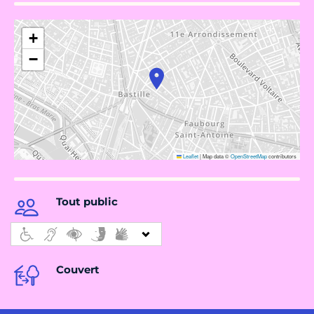
+
−
Leaflet
|
Map data ©
OpenStreetMap
contributors
Tout public
Couvert