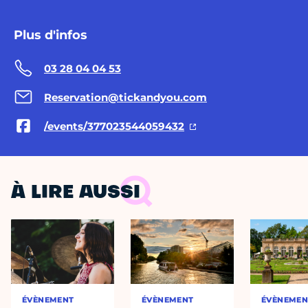
Plus d'infos
03 28 04 04 53
Reservation@tickandyou.com
/events/377023544059432
À LIRE AUSSI
ÉVÈNEMENT
ÉVÈNEMENT
ÉVÈNEMEN