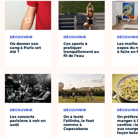
DÉCOUVRIR
DÉCOUVRIR
DÉCOUVRI
Où donner son
Ces sports à
Les meille
sang à Paris cet
pratiquer
expos du
été ?
tranquillement au
à faire en 
fil de l’eau
DÉCOUVRIR
DÉCOUVRIR
DÉCOUVRI
Les concerts
On a testé
On préfèr
parisiens à voir en
l’altinha, le foot
manger à 
août
comme à
cantine : l
Copacabana
aux courge
façon bol