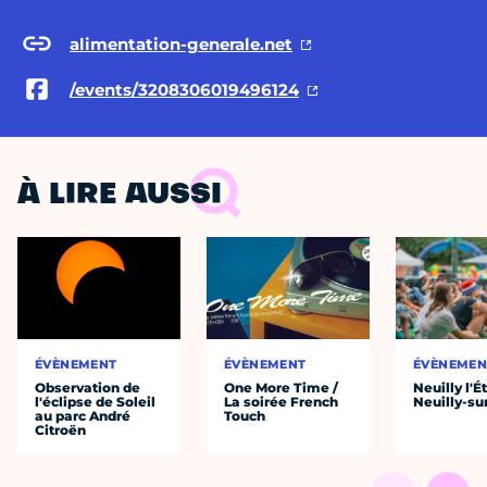
alimentation-generale.net
/events/3208306019496124
À LIRE AUSSI
ÉVÈNEMENT
ÉVÈNEMENT
ÉVÈNEMEN
Observation de
One More Time /
Neuilly l'É
l'éclipse de Soleil
La soirée French
Neuilly-su
au parc André
Touch
Citroën