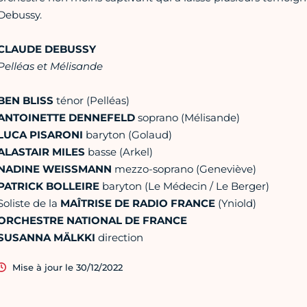
Debussy.
CLAUDE DEBUSSY
Pelléas et Mélisande
BEN BLISS
ténor (Pelléas)
ANTOINETTE DENNEFELD
soprano (Mélisande)
LUCA PISARONI
baryton (Golaud)
ALASTAIR MILES
basse (Arkel)
NADINE WEISSMANN
mezzo-soprano (Geneviève)
PATRICK BOLLEIRE
baryton (Le Médecin / Le Berger)
Soliste de la
MAÎTRISE DE RADIO FRANCE
(Yniold)
ORCHESTRE NATIONAL DE FRANCE
SUSANNA MÄLKKI
direction
Mise à jour le 30/12/2022