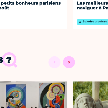
 petits bonheurs parisiens
Les meilleurs
août
naviguer à Pa
Balades urbaines
 ?