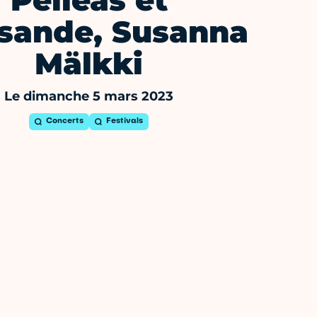
Pelléas et
isande, Susanna
Mälkki
Le dimanche 5 mars 2023
Concerts
Festivals