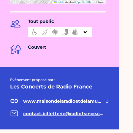
Leaflet
|
Map data ©
OpenStreetMap
contributors
Tout public
Couvert
Évènement proposé par :
Les Concerts de Radio France
www.maisondelaradioetdelamusique.fr
contact.billetterie@radiofrance.com