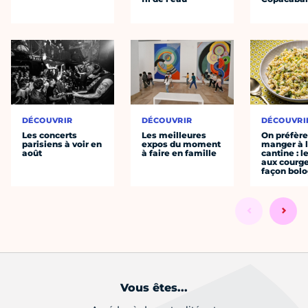
DÉCOUVRIR
DÉCOUVRIR
DÉCOUVRI
Les concerts
Les meilleures
On préfèr
parisiens à voir en
expos du moment
manger à 
août
à faire en famille
cantine : l
aux courge
façon bol
Vous êtes...