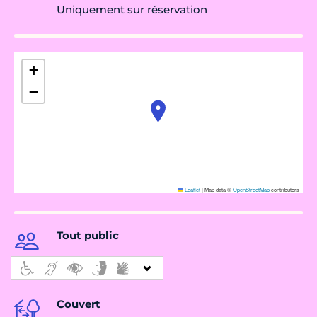
Uniquement sur réservation
+
−
Leaflet
|
Map data ©
OpenStreetMap
contributors
Tout public
Couvert