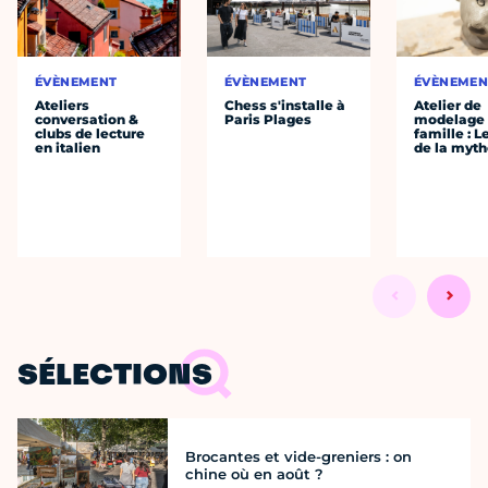
ÉVÈNEMENT
ÉVÈNEMENT
ÉVÈNEMEN
Ateliers
Chess s'installe à
Atelier de
conversation &
Paris Plages
modelage
clubs de lecture
famille : L
en italien
de la myth
SÉLECTIONS
Brocantes et vide-greniers : on
chine où en août ?