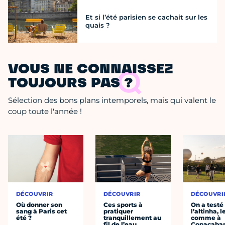
Et si l’été parisien se cachait sur les
quais ?
VOUS NE CONNAISSEZ
TOUJOURS PAS ?
Sélection des bons plans intemporels, mais qui valent le
coup toute l'année !
DÉCOUVRIR
DÉCOUVRIR
DÉCOUVRI
Où donner son
Ces sports à
On a testé
sang à Paris cet
pratiquer
l’altinha, l
été ?
tranquillement au
comme à
fil de l’eau
Copacaba