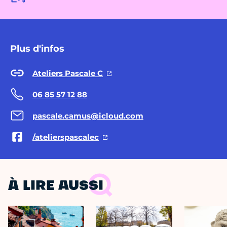
Plus d'infos
Ateliers Pascale C
06 85 57 12 88
pascale.camus@icloud.com
/atelierspascalec
À LIRE AUSSI