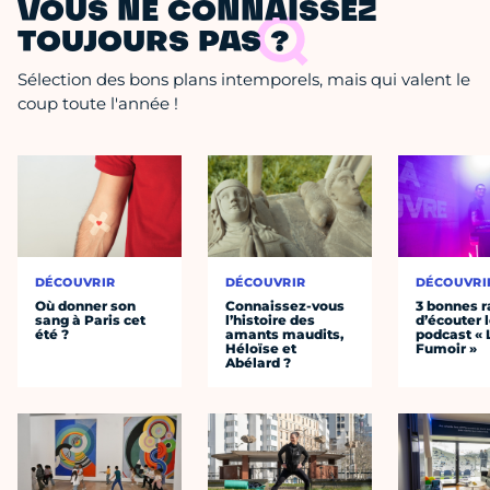
VOUS NE CONNAISSEZ
TOUJOURS PAS ?
Sélection des bons plans intemporels, mais qui valent le
coup toute l'année !
DÉCOUVRIR
DÉCOUVRIR
DÉCOUVRI
Où donner son
Connaissez-vous
3 bonnes r
sang à Paris cet
l’histoire des
d’écouter 
été ?
amants maudits,
podcast « 
Héloïse et
Fumoir »
Abélard ?