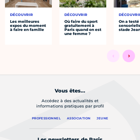
DÉCOUVRIR
DÉCOUVRIR
DÉCOUVRI
Les meilleures
Où faire du sport
On a testé 
expos du moment
gratuitement à
sensoriell
à faire en famille
Paris quand on est
stade Jea
une femme ?
Vous êtes...
Accédez à des actualités et
informations pratiques par profil
PROFESSIONNEL
ASSOCIATION
JEUNE
Les newsletters de Paris