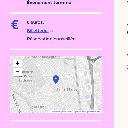
Évènement terminé
6 euros.
Billetterie
Réservation conseillée
+
−
Leaflet
|
Map data ©
OpenStreetMap
contributors