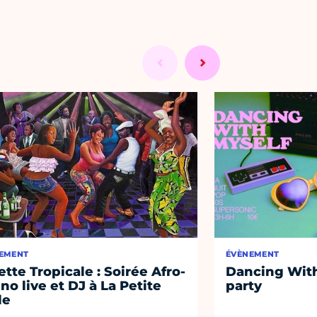
EMENT
ÉVÈNEMENT
lette Tropicale : Soirée Afro-
Dancing With 
ino live et DJ à La Petite
party
le