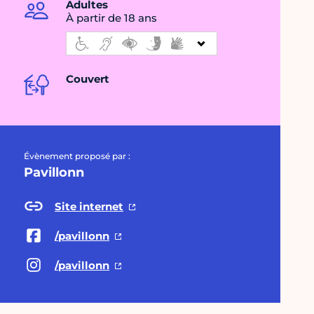
Adultes
À partir de 18 ans
Couvert
Évènement proposé par :
Pavillonn
Site internet
/pavillonn
/pavillonn