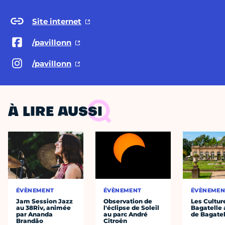
Site internet
/pavillonn
/pavillonn
À LIRE AUSSI
ÉVÈNEMENT
ÉVÈNEMENT
ÉVÈNEMEN
Jam Session Jazz
Observation de
Les Cultur
au 38Riv, animée
l'éclipse de Soleil
Bagatelle 
par Ananda
au parc André
de Bagatel
Brandão
Citroën