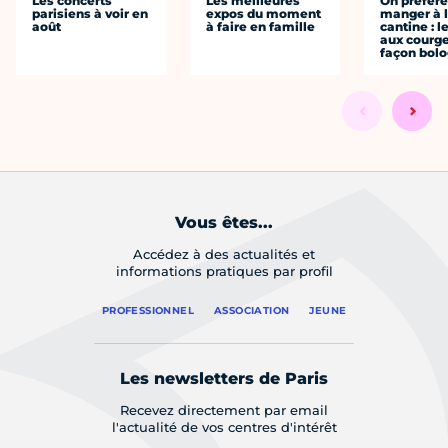
Les concerts
Les meilleures
On préfèr
parisiens à voir en
expos du moment
manger à 
août
à faire en famille
cantine : l
aux courge
façon bol
Vous êtes...
Accédez à des actualités et
informations pratiques par profil
PROFESSIONNEL
ASSOCIATION
JEUNE
Les newsletters de Paris
Recevez directement par email
l'actualité de vos centres d'intérêt