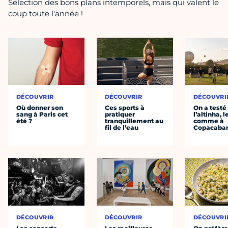
Sélection des bons plans intemporels, mais qui valent le
coup toute l'année !
DÉCOUVRIR
DÉCOUVRIR
DÉCOUVRI
Où donner son
Ces sports à
On a testé
sang à Paris cet
pratiquer
l’altinha, l
été ?
tranquillement au
comme à
fil de l’eau
Copacaba
DÉCOUVRIR
DÉCOUVRIR
DÉCOUVRI