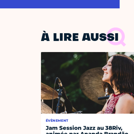
À LIRE AUSSI
ÉVÈNEMENT
Jam Session Jazz au 38Riv,