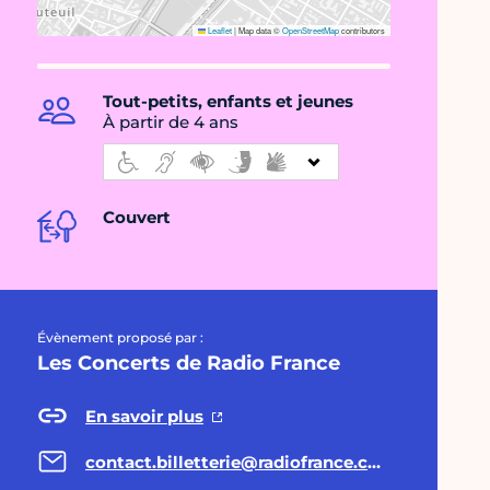
Leaflet
|
Map data ©
OpenStreetMap
contributors
Tout-petits, enfants et jeunes
À partir de 4 ans
Couvert
Évènement proposé par :
Les Concerts de Radio France
En savoir plus
contact.billetterie@radiofrance.com