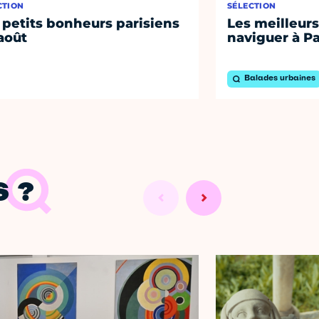
CTION
SÉLECTION
 petits bonheurs parisiens
Les meilleurs
août
naviguer à Pa
Balades urbaines
 ?