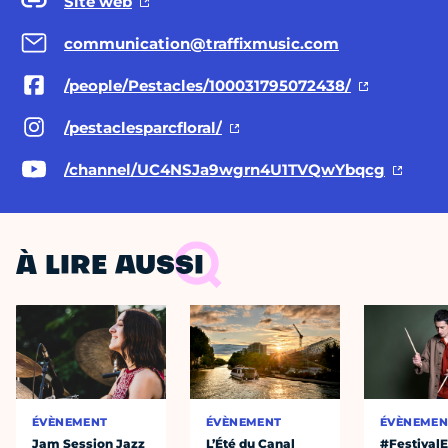
Site web
communication@traffixmusic.com
/people/Pestacles/100031795072438/
/pestaclesparcfloral/
/channel/UC4NSJa9wgrn4U1TVQwYbqcg
À LIRE AUSSI
ÉVÈNEMENT
ÉVÈNEMENT
ÉVÈNEMEN
Jam Session Jazz
L’Été du Canal
#Festival