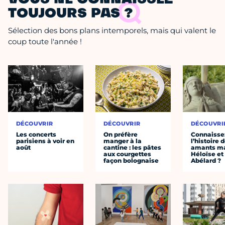
TOUJOURS PAS ?
Sélection des bons plans intemporels, mais qui valent le
coup toute l'année !
DÉCOUVRIR
DÉCOUVRIR
DÉCOUVRI
Les concerts
On préfère
Connaisse
parisiens à voir en
manger à la
l’histoire 
août
cantine : les pâtes
amants ma
aux courgettes
Héloïse et
façon bolognaise
Abélard ?