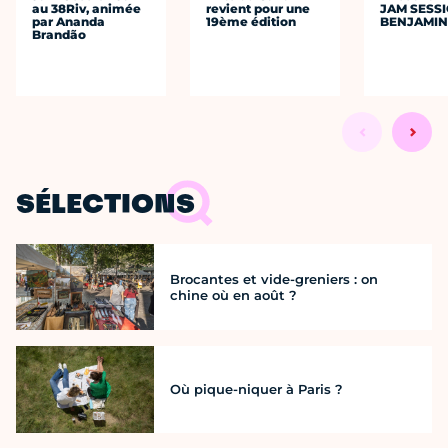
au 38Riv, animée
revient pour une
JAM SESS
par Ananda
19ème édition
BENJAMIN
Brandão
SÉLECTIONS
Brocantes et vide-greniers : on
chine où en août ?
Où pique-niquer à Paris ?