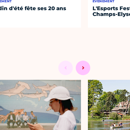
EMENT
ÉVÈNEMENT
din d'été fête ses 20 ans
L'Esports Fest
Champs-Elys