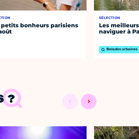
CTION
SÉLECTION
 petits bonheurs parisiens
Les meilleurs
août
naviguer à Pa
Balades urbaines
 ?