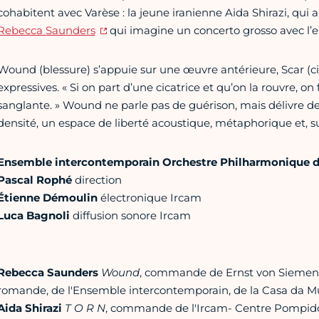
cohabitent avec Varèse : la jeune iranienne Aida Shirazi, qui a
Rebecca Saunders
qui imagine un concerto grosso avec l’
Wound (blessure) s’appuie sur une œuvre antérieure, Scar (cica
expressives. « Si on part d’une cicatrice et qu’on la rouvre, o
sanglante. » Wound ne parle pas de guérison, mais délivre d
densité, un espace de liberté acoustique, métaphorique et, sur
Ensemble intercontemporain Orchestre Philharmonique d
Pascal Rophé
direction
Étienne Démoulin
électronique Ircam
Luca Bagnoli
diffusion sonore Ircam
Rebecca Saunders
Wound
, commande de Ernst von Siemens 
romande, de l'Ensemble intercontemporain, de la Casa da Mús
Aida Shirazi
T O R N
, commande de l'Ircam- Centre Pompidou