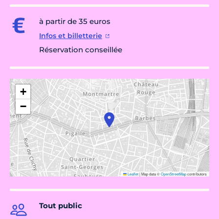
à partir de 35 euros
Infos et billetterie
Réservation conseillée
+
−
Leaflet
|
Map data ©
OpenStreetMap
contributors
Tout public