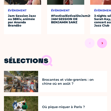
ÉVÈNEMENT
ÉVÈNEMENT
ÉVÈNEMEN
Jam Session Jazz
#FestivalEstivalDeJam2026
3 nights w
au 38Riv, animée
JAM SESSION DE
Sarah Kay,
par Ananda
BENJAMIN SANZ
concert au
Brandão
Jazz Club
SÉLECTIONS
Brocantes et vide-greniers : on
chine où en août ?
Où pique-niquer à Paris ?