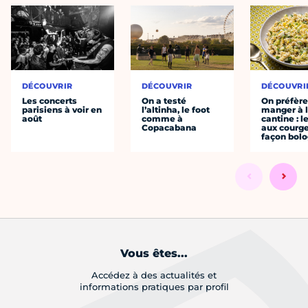
DÉCOUVRIR
DÉCOUVRIR
DÉCOUVRI
Les concerts
On a testé
On préfèr
parisiens à voir en
l’altinha, le foot
manger à 
août
comme à
cantine : l
Copacabana
aux courge
façon bol
Vous êtes...
Accédez à des actualités et
informations pratiques par profil