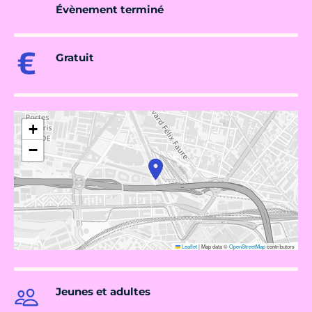
Évènement terminé
Gratuit
+
−
Leaflet
|
Map data ©
OpenStreetMap
contributors
Jeunes et adultes