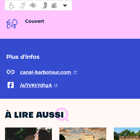
Couvert
Plus d'infos
canal-barboteur.com
/e/1VKtYd1gA
À LIRE AUSSI