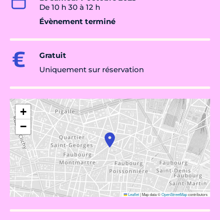
De 10 h 30 à 12 h
Évènement terminé
Gratuit
Uniquement sur réservation
+
−
Leaflet
|
Map data ©
OpenStreetMap
contributors