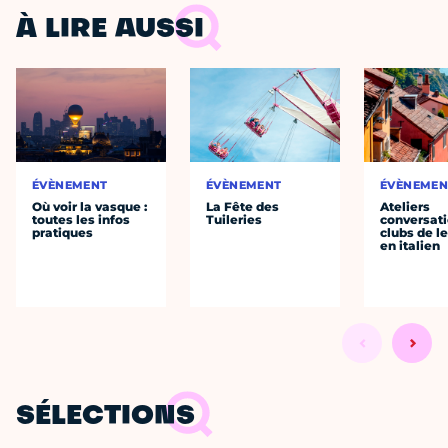
À LIRE AUSSI
ÉVÈNEMENT
ÉVÈNEMENT
ÉVÈNEMEN
Où voir la vasque :
La Fête des
Ateliers
toutes les infos
Tuileries
conversati
pratiques
clubs de l
en italien
SÉLECTIONS