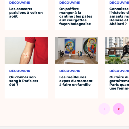
DÉCOUVRIR
DÉCOUVRIR
DÉCOUVRI
Les concerts
On préfère
Connaisse
parisiens à voir en
manger à la
l’histoire 
août
cantine : les pâtes
amants ma
aux courgettes
Héloïse et
façon bolognaise
Abélard ?
DÉCOUVRIR
DÉCOUVRIR
DÉCOUVRI
Où donner son
Les meilleures
Où faire d
sang à Paris cet
expos du moment
gratuitem
été ?
à faire en famille
Paris quan
une femm