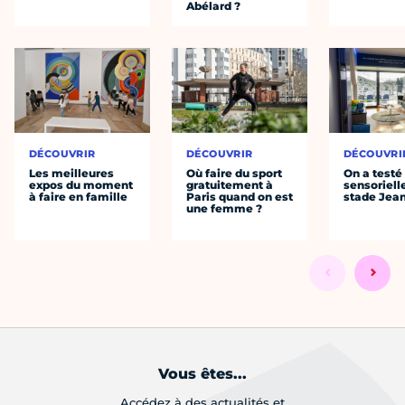
Abélard ?
DÉCOUVRIR
DÉCOUVRIR
DÉCOUVRI
Les meilleures
Où faire du sport
On a testé 
expos du moment
gratuitement à
sensoriell
à faire en famille
Paris quand on est
stade Jea
une femme ?
Vous êtes...
Accédez à des actualités et