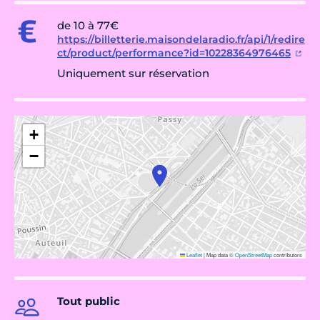
de 10 à 77€
https://billetterie.maisondelaradio.fr/api/1/redire
ct/product/performance?id=10228364976465
Uniquement sur réservation
+
−
Leaflet
|
Map data ©
OpenStreetMap
contributors
Tout public