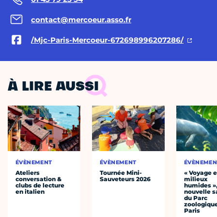
contact@mercoeur.asso.fr
/Mjc-Paris-Mercoeur-672698996207286/
À LIRE AUSSI
ÉVÈNEMENT
ÉVÈNEMENT
ÉVÈNEMEN
Ateliers
Tournée Mini-
« Voyage 
conversation &
Sauveteurs 2026
milieux
clubs de lecture
humides »,
en italien
nouvelle s
du Parc
zoologiqu
Paris